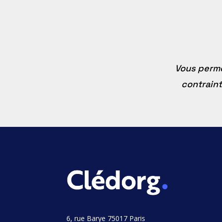
Vous perme
contraint
6, rue Barye 75017 Paris