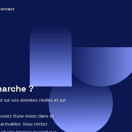
Contact
marche ?
t sur vos données réelles et sur
osez d’une vision claire et
ctivables. Vous restez
e et vos équipes ne sont pas