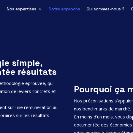
l
Nos expertises
Notre approche
Qui sommes-nous ?
ie simple,
ntée résultats
éthodologie éprouvée, qui
Pourquoi ça 
ation de leviers concrets et
Nos préconisations s’appuien
ent sur une rémunération au
nos benchmarks de marché.
oraires sur les résultats
En moins d’un mois, vous disp
documentée des économies a
décisionnaire à chaque étap