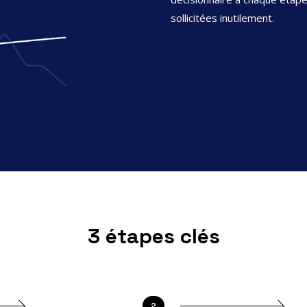
sollicitées inutilement.
3 étapes clés
U
2